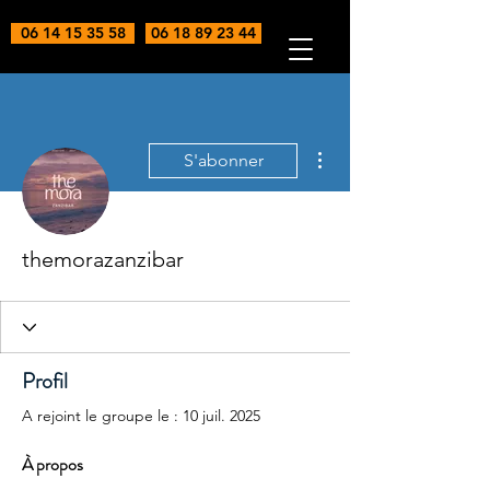
06 14 15 35 58
06 18 89 23 44
Plus d'actions
S'abonner
themorazanzibar
Profil
A rejoint le groupe le : 10 juil. 2025
À propos