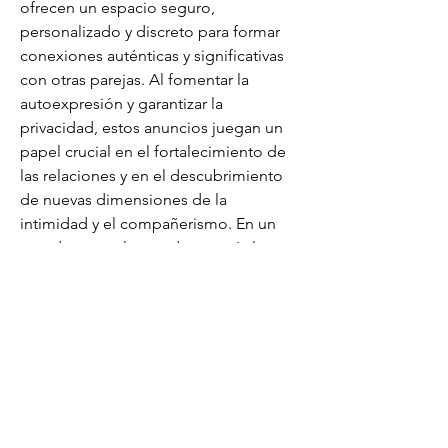
ofrecen un espacio seguro, 
personalizado y discreto para formar 
conexiones auténticas y significativas 
con otras parejas. Al fomentar la 
autoexpresión y garantizar la 
privacidad, estos anuncios juegan un 
papel crucial en el fortalecimiento de 
las relaciones y en el descubrimiento 
de nuevas dimensiones de la 
intimidad y el compañerismo. En un 
mundo que valora cada vez más la 
diversidad y la libertad personal, los 
anuncios de parejas e intercambio de 
parejas son una herramienta
N’hésitez pas à nous contacter
pour plus d’informations sur notre
entreprise de couverture.