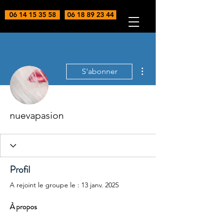
06 14 15 35 58
06 18 89 23 44
Plus d'actions
S'abonner
nuevapasion
Profil
A rejoint le groupe le : 13 janv. 2025
À propos