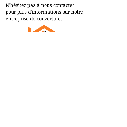
N’hésitez pas à nous contacter
pour plus d’informations sur notre
entreprise de couverture.
Nous contacter
TOITURE R.V
Quartier Pichaury, chemin des vaneu
13480 Calas Cabriè
rubenvaise@icloud.com
vaisetoiture@gmail.com
06 14 15 35 58-06 18 89
23 44